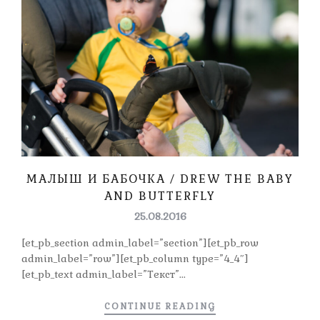
МАЛЫШ И БАБОЧКА / DREW THE BABY
AND BUTTERFLY
25.08.2016
[et_pb_section admin_label=”section”][et_pb_row
admin_label=”row”][et_pb_column type=”4_4″]
[et_pb_text admin_label=”Текст”...
CONTINUE READING